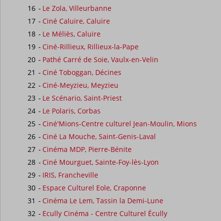
16
-
Le Zola, Villeurbanne
17
-
Ciné Caluire, Caluire
18
-
Le Méliès, Caluire
19
-
Ciné-Rillieux, Rillieux-la-Pape
20
-
Pathé Carré de Soie, Vaulx-en-Velin
21
-
Ciné Toboggan, Décines
22
-
Ciné-Meyzieu, Meyzieu
23
-
Le Scénario, Saint-Priest
24
-
Le Polaris, Corbas
25
-
Ciné'Mions-Centre culturel Jean-Moulin, Mions
26
-
Ciné La Mouche, Saint-Genis-Laval
27
-
Cinéma MDP, Pierre-Bénite
28
-
Ciné Mourguet, Sainte-Foy-lès-Lyon
29
-
IRIS, Francheville
30
-
Espace Culturel Eole, Craponne
31
-
Cinéma Le Lem, Tassin la Demi-Lune
32
-
Ecully Cinéma - Centre Culturel Écully