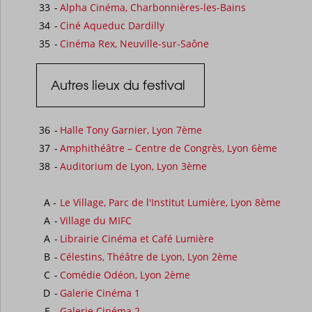
33
-
Alpha Cinéma, Charbonnières-les-Bains
34
-
Ciné Aqueduc Dardilly
35
-
Cinéma Rex, Neuville-sur-Saône
Autres lieux du festival
36
-
Halle Tony Garnier, Lyon 7ème
37
-
Amphithéâtre – Centre de Congrès, Lyon 6ème
38
-
Auditorium de Lyon, Lyon 3ème
A
-
Le Village, Parc de l'Institut Lumière, Lyon 8ème
A
-
Village du MIFC
A
-
Librairie Cinéma
et
Café Lumière
B
-
Célestins, Théâtre de Lyon, Lyon 2ème
C
-
Comédie Odéon, Lyon 2ème
D
-
Galerie Cinéma 1
E
-
Galerie Cinéma 2