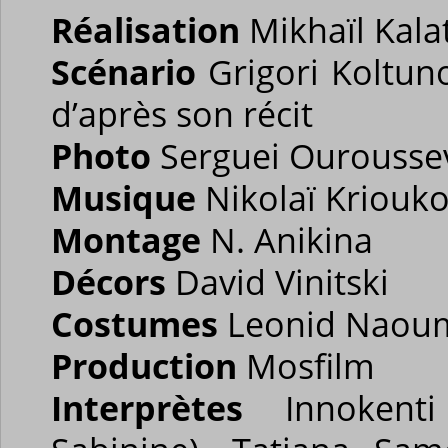
Réalisation
Mikhaïl Kala
Scénario
Grigori Koltuno
d’après son récit
Photo
Serguei Ourousse
Musique
Nikolaï Kriouk
Montage
N. Anikina
Décors
David Vinitski
Costumes
Leonid Naou
Production
Mosfilm
Interprètes
Innokenti 