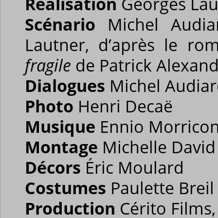
Réalisation
Georges Lau
Scénario
Michel Audia
Lautner, d’après le r
fragile
de Patrick Alexan
Dialogues
Michel Audia
Photo
Henri Decaë
Musique
Ennio Morrico
Montage
Michelle David
Décors
Éric Moulard
Costumes
Paulette Breil
Production
Cérito Films,