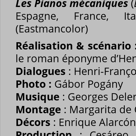
Les Pianos mécaniques
(
Espagne, France, It
(Eastmancolor)
Réalisation & scénario 
le roman éponyme d’Henr
Dialogues
: Henri-Franço
Photo :
Gábor Pogány
Musique
: Georges Dele
Montage
: Margarita de 
Décors
: Enrique Alarcón
Production
: Cesáreo 