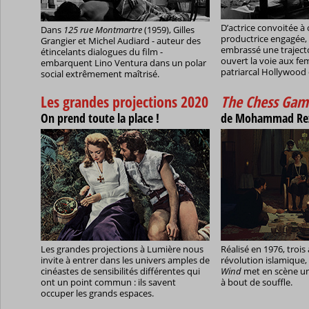
D’actrice convoitée à 
Dans
125 rue Montmartre
(1959), Gilles
productrice engagée, 
Grangier et Michel Audiard - auteur des
embrassé une trajecto
étincelants dialogues du film -
ouvert la voie aux f
embarquent Lino Ventura dans un polar
patriarcal Hollywood 
social extrêmement maîtrisé.
Les grandes projections 2020
The Chess Gam
On prend toute la place !
de Mohammad Rez
Les grandes projections à Lumière nous
Réalisé en 1976, trois
invite à entrer dans les univers amples de
révolution islamique,
cinéastes de sensibilités différentes qui
Wind
met en scène un
ont un point commun : ils savent
à bout de souffle.
occuper les grands espaces.