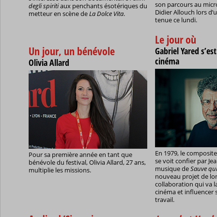
son parcours au micro
degli spiriti
aux penchants ésotériques du
Didier Allouch lors d’
metteur en scène de
La Dolce Vita
.
tenue ce lundi.
Le jour où
Un jour, un bénévole
Gabriel Yared s’e
cinéma
Olivia Allard
En 1979, le composite
Pour sa première année en tant que
se voit confier par Je
bénévole du festival, Olivia Allard, 27 ans,
musique de
Sauve qui 
multiplie les missions.
nouveau projet de lo
collaboration qui va l
cinéma et influencer
travail.