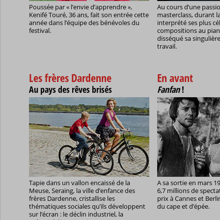
Poussée par « l’envie d’apprendre »,
Au cours d’une passi
Kenifé Touré, 36 ans, fait son entrée cette
masterclass, durant la
année dans l’équipe des bénévoles du
interprété ses plus cé
festival.
compositions au piano
disséqué sa singuliè
travail.
Les frères Dardenne
En avant
Au pays des rêves brisés
Fanfan
!
Tapie dans un vallon encaissé de la
A sa sortie en mars 1
Meuse, Seraing, la ville d’enfance des
6,7 millions de specta
frères Dardenne, cristallise les
prix à Cannes et Berli
thématiques sociales qu’ils développent
du cape et d’épée.
sur l’écran : le déclin industriel, la