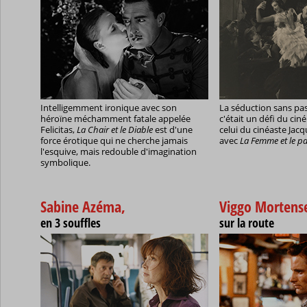
Intelligemment ironique avec son
La séduction sans pa
héroïne méchamment fatale appelée
c'était un défi du ci
Felicitas,
La Chair et le Diable
est d'une
celui du cinéaste Jacq
force érotique qui ne cherche jamais
avec
La Femme et le p
l'esquive, mais redouble d'imagination
symbolique.
Sabine Azéma,
Viggo Mortens
en 3 souffles
sur la route