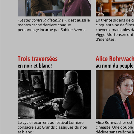
« Je suis contre la discipline »,
c'est aussi le
En trente six ans de c
mantra caché derrière chaque
cinquantaine de films, 
personnage incarné par Sabine Azéma.
cheveux maniables da
Viggo Mortensen ont
d'identités.
Trois traversées
Alice Rohrwach
en noir et blanc !
au nom du peuple 
Le cycle récurrent au festival Lumière
Alice Rohrwacher est i
consacré aux Grands classiques du noir
cinéaste. Une double i
et blanc !
décline sans relâche à