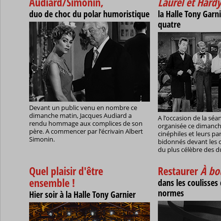
Audiard/Simonin,
Laurel et Hard
duo de choc du polar humoristique
la Halle Tony Garni
quatre
Devant un public venu en nombre ce
dimanche matin, Jacques Audiard a
A l’occasion de la séa
rendu hommage aux complices de son
organisée ce dimanche
père. A commencer par l’écrivain Albert
cinéphiles et leurs pa
Simonin.
bidonnés devant les c
du plus célèbre des 
Quel plaisir d'être
Restaurer
À bo
ensemble !
dans les coulisses 
normes
Hier soir à la Halle Tony Garnier