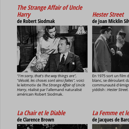
The Strange Affair of Uncle
Harry
Hester Street
de Robert Siodmak
de Joan Micklin Sil
"I'm sorry, that's the way things are",
En 1975 sort un film 
"désolé, les choses sont ainsi faites",
voici
blanc, se déroulant d
le leitmotiv de
The Strange Affair of Uncle
communauté d'émigrés
Harry
, réalisé par l'allemand naturalisé
yiddish :
Hester Street.
américain Robert Siodmak.
La Chair et le Diable
La Femme et le
de Clarence Brown
de Jacques de Baro