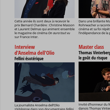
Cette année ils sont deux à recevoir le
Dans une brillante Mas
prix Bernard Chardère : Christine Masson
Rohrwacher a raconté
et Laurent Delmas qui animent ensemble
cinéma et sa foi répét
le magazine de cinéma
On aura tout vu
l’indépendance de la 
sur France Inter.
Interview
Master class
d'Anselma dell'Olio
Thomas Vinterber
le goût du risque
Fellini ésotérique
Invité d’honneur du fe
La journaliste Anselma dell’Olio
danois Thomas Vinter
s’intéresse dans son documentaire
Fellini