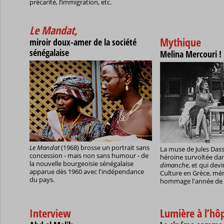
précarité, l’immigration, etc.
Le Mandat,
Mythique
miroir doux-amer de la société
sénégalaise
Melina Mercouri !
Le Mandat
(1968) brosse un portrait sans
La muse de Jules Dassi
concession - mais non sans humour - de
héroïne survoltée da
la nouvelle bourgeoisie sénégalaise
dimanche
, et qui devi
apparue dès 1960 avec l'indépendance
Culture en Grèce, mér
du pays.
hommage l'année de s
Interview
Lumière à l’hôp